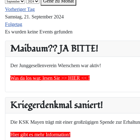
Gehe zu Monat
Vorheriger Tag
Samstag, 21. September 2024
Folgetag
Es wurden keine Events gefunden
Maibaum?? JA BITTE!
Der Junggesellenverein Wierschem war aktiv!
Was da los war, lesen Sie >> HIER << !
Kriegerdenkmal saniert!
Die KSK Mayen trägt mit einer großzügigen Spende zur Erhaltun
Hier gibt es mehr Information!