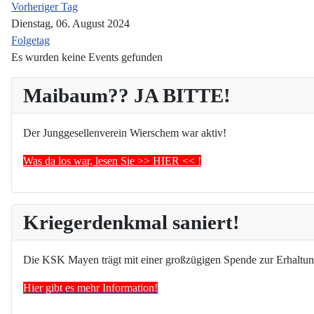
Vorheriger Tag
Dienstag, 06. August 2024
Folgetag
Es wurden keine Events gefunden
Maibaum?? JA BITTE!
Der Junggesellenverein Wierschem war aktiv!
Was da los war, lesen Sie >> HIER << !
Kriegerdenkmal saniert!
Die KSK Mayen trägt mit einer großzügigen Spende zur Erhaltun
Hier gibt es mehr Information!