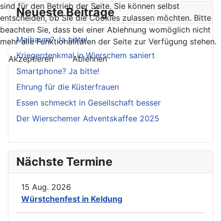
sind für den Betrieb der Seite. Sie können selbst
Neueste Beiträge
entscheiden, ob Sie die Cookies zulassen möchten. Bitte
beachten Sie, dass bei einer Ablehnung womöglich nicht
Maibaum? Ja bitte!
mehr alle Funktionalitäten der Seite zur Verfügung stehen.
Kriegerdenkmal in Wierschem saniert
Akzeptieren
Ablehnen
Smartphone? Ja bitte!
Ehrung für die Küsterfrauen
Essen schmeckt in Gesellschaft besser
Der Wierschemer Adventskaffee 2025
Nächste Termine
15 Aug. 2026
Würstchenfest in Keldung