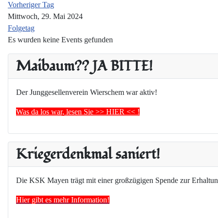
Vorheriger Tag
Mittwoch, 29. Mai 2024
Folgetag
Es wurden keine Events gefunden
Maibaum?? JA BITTE!
Der Junggesellenverein Wierschem war aktiv!
Was da los war, lesen Sie >> HIER << !
Kriegerdenkmal saniert!
Die KSK Mayen trägt mit einer großzügigen Spende zur Erhaltun
Hier gibt es mehr Information!