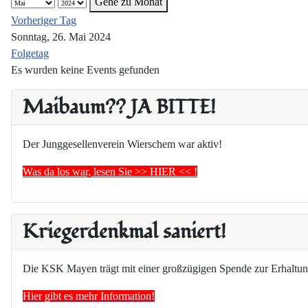
Gehe zu Monat
Vorheriger Tag
Sonntag, 26. Mai 2024
Folgetag
Es wurden keine Events gefunden
Maibaum?? JA BITTE!
Der Junggesellenverein Wierschem war aktiv!
Was da los war, lesen Sie >> HIER << !
Kriegerdenkmal saniert!
Die KSK Mayen trägt mit einer großzügigen Spende zur Erhaltun
Hier gibt es mehr Information!