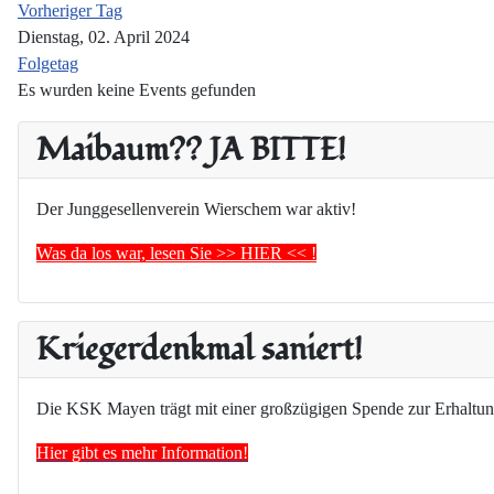
Vorheriger Tag
Dienstag, 02. April 2024
Folgetag
Es wurden keine Events gefunden
Maibaum?? JA BITTE!
Der Junggesellenverein Wierschem war aktiv!
Was da los war, lesen Sie >> HIER << !
Kriegerdenkmal saniert!
Die KSK Mayen trägt mit einer großzügigen Spende zur Erhaltun
Hier gibt es mehr Information!