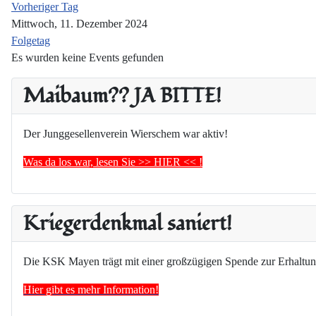
Vorheriger Tag
Mittwoch, 11. Dezember 2024
Folgetag
Es wurden keine Events gefunden
Maibaum?? JA BITTE!
Der Junggesellenverein Wierschem war aktiv!
Was da los war, lesen Sie >> HIER << !
Kriegerdenkmal saniert!
Die KSK Mayen trägt mit einer großzügigen Spende zur Erhaltun
Hier gibt es mehr Information!