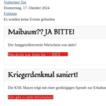
Vorheriger Tag
Donnerstag, 17. Oktober 2024
Folgetag
Es wurden keine Events gefunden
Maibaum?? JA BITTE!
Der Junggesellenverein Wierschem war aktiv!
Was da los war, lesen Sie >> HIER << !
Kriegerdenkmal saniert!
Die KSK Mayen trägt mit einer großzügigen Spende zur Erhaltun
Hier gibt es mehr Information!