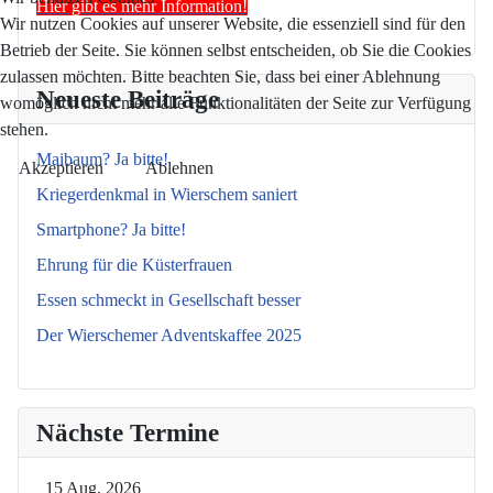
Hier gibt es mehr Information!
Wir nutzen Cookies auf unserer Website, die essenziell sind für den
Betrieb der Seite. Sie können selbst entscheiden, ob Sie die Cookies
zulassen möchten. Bitte beachten Sie, dass bei einer Ablehnung
Neueste Beiträge
womöglich nicht mehr alle Funktionalitäten der Seite zur Verfügung
stehen.
Maibaum? Ja bitte!
Akzeptieren
Ablehnen
Kriegerdenkmal in Wierschem saniert
Smartphone? Ja bitte!
Ehrung für die Küsterfrauen
Essen schmeckt in Gesellschaft besser
Der Wierschemer Adventskaffee 2025
Nächste Termine
15 Aug. 2026